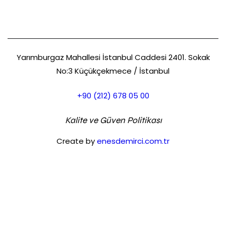
m
i
t
h
Yarımburgaz Mahallesi İstanbul Caddesi 2401. Sokak
No:3 Küçükçekmece / İstanbul
+90 (212) 678 05 00
Kalite ve Güven Politikası
Create by
enesdemirci.com.tr