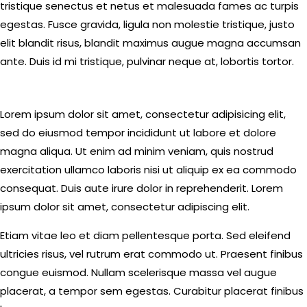
tristique senectus et netus et malesuada fames ac turpis
egestas. Fusce gravida, ligula non molestie tristique, justo
elit blandit risus, blandit maximus augue magna accumsan
ante. Duis id mi tristique, pulvinar neque at, lobortis tortor.
S
Lorem ipsum dolor sit amet, consectetur adipisicing elit,
t
sed do eiusmod tempor incididunt ut labore et dolore
e
magna aliqua. Ut enim ad minim veniam, quis nostrud
t
exercitation ullamco laboris nisi ut aliquip ex ea commodo
c
consequat. Duis aute irure dolor in reprehenderit. Lorem
l
ipsum dolor sit amet, consectetur adipiscing elit.
i
t
Etiam vitae leo et diam pellentesque porta. Sed eleifend
a
ultricies risus, vel rutrum erat commodo ut. Praesent finibus
k
congue euismod. Nullam scelerisque massa vel augue
a
placerat, a tempor sem egestas. Curabitur placerat finibus
s