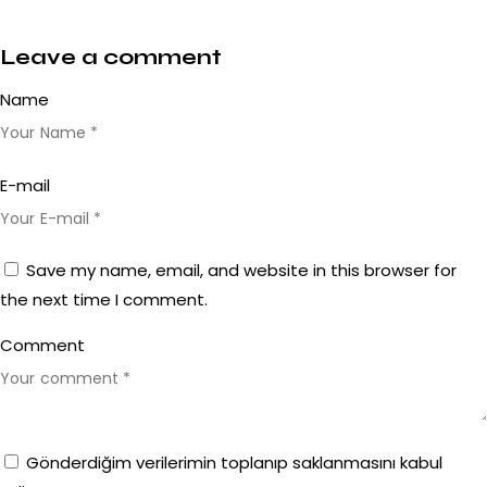
s
a
Leave a comment
n
c
Name
t
u
E-mail
s
e
s
Save my name, email, and website in this browser for
t
the next time I comment.
l
a
Comment
b
o
r
e
Gönderdiğim verilerimin toplanıp saklanmasını kabul
e