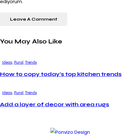
ediyorum.
t
d
o
l
o
You May Also Like
r
e
Ideas
,
Rural
,
Trends
.
B
How to copy today’s top kitchen trends
y
K
Ideas
,
Rural
,
Trends
e
Add a layer of decor with area rugs
v
i
n
S