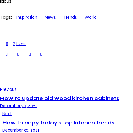
lacus.
d
g
Tags:
Inspiration
News
Trends
World
u
b
e
2
Likes
r
g
r
e
n
,
Previous
n
How to update old wood kitchen cabinets
o
December 30, 2021
s
Next
e
How to copy today’s top kitchen trends
a
December 30, 2021